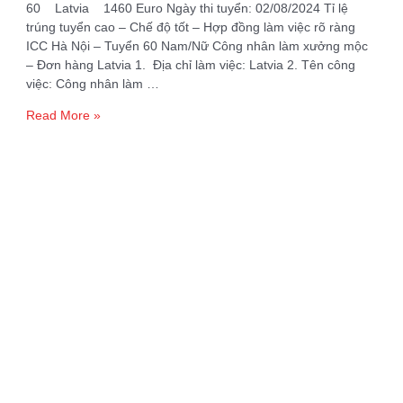
60 Latvia 1460 Euro Ngày thi tuyển: 02/08/2024 Tỉ lệ
trúng tuyển cao – Chế độ tốt – Hợp đồng làm việc rõ ràng
ICC Hà Nội – Tuyển 60 Nam/Nữ Công nhân làm xưởng mộc
– Đơn hàng Latvia 1. Địa chỉ làm việc: Latvia 2. Tên công
việc: Công nhân làm …
Tuyển
Read More »
60
Nam/Nữ
Công
nhân
làm
xưởng
mộc
–
Đơn
hàng
Latvia