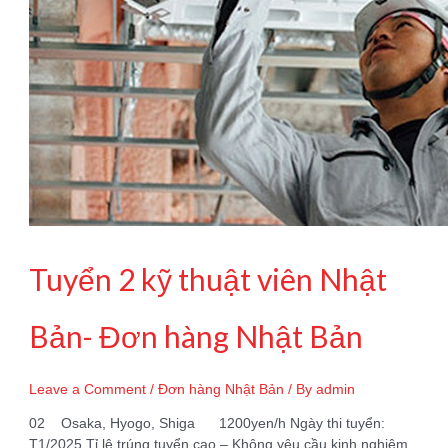
Tuyển 2 kỹ thuật viên Nhật
Bản- Đơn hàng Nhật Bản
Leave a Comment
/
Đơn hàng Nhật Bản
/ By
admin
02 Osaka, Hyogo, Shiga 1200yen/h Ngày thi tuyển:
T1/2025 Tỉ lệ trúng tuyển cao – Không yêu cầu kinh nghiệm