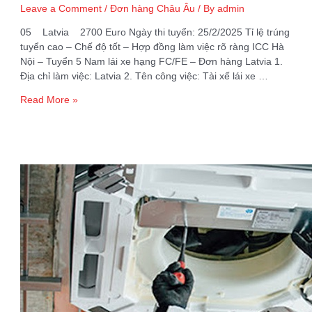
Leave a Comment
/
Đơn hàng Châu Âu
/ By
admin
05 Latvia 2700 Euro Ngày thi tuyển: 25/2/2025 Tỉ lệ trúng
tuyển cao – Chế độ tốt – Hợp đồng làm việc rõ ràng ICC Hà
Nội – Tuyển 5 Nam lái xe hạng FC/FE – Đơn hàng Latvia 1.
Địa chỉ làm việc: Latvia 2. Tên công việc: Tài xế lái xe …
Tuyển
Read More »
5
Nam
lái
xe
hạng
FC/FE
–
Đơn
hàng
Latvia