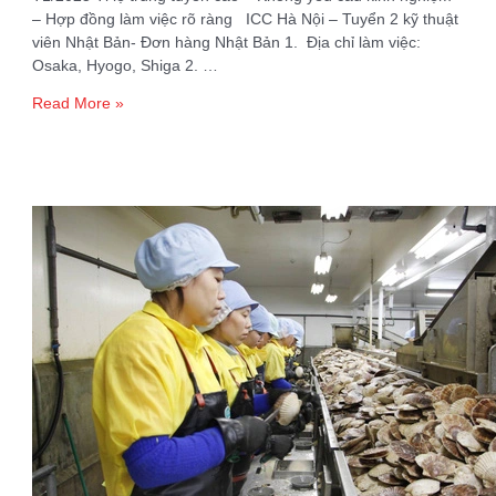
– Hợp đồng làm việc rõ ràng ICC Hà Nội – Tuyển 2 kỹ thuật
viên Nhật Bản- Đơn hàng Nhật Bản 1. Địa chỉ làm việc:
Osaka, Hyogo, Shiga 2. …
Tuyển
Read More »
2
kỹ
thuật
viên
Nhật
Bản-
Đơn
hàng
Nhật
Bản