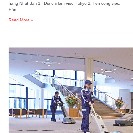
hàng Nhật Bản 1. Địa chỉ làm việc: Tokyo 2. Tên công việc:
Hàn …
Tuyển
Read More »
01
Nam
hàn
bán
tự
động
–
Đơn
hàng
Nhật
Bản