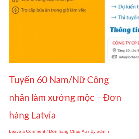
Tuyển 60 Nam/Nữ Công
nhân làm xưởng mộc – Đơn
hàng Latvia
Leave a Comment
/
Đơn hàng Châu Âu
/ By
admin