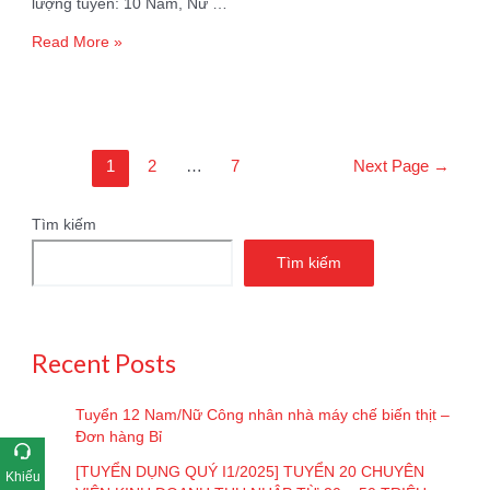
lượng tuyển: 10 Nam, Nữ …
Tuyển
Read More »
10
Thợ
làm
bánh
–
Phân
1
2
…
7
Next Page
→
Đơn
trang
hàng
bài
Úc
Tìm kiếm
viết
Tìm kiếm
Recent Posts
Tuyển 12 Nam/Nữ Công nhân nhà máy chế biến thịt –
Đơn hàng Bỉ
[TUYỂN DỤNG QUÝ I1/2025] TUYỂN 20 CHUYÊN
Khiếu