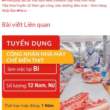
Prev
Quay lại
Các loại visa New Zealand cập nhật mới nhất
Tiếp theo
Tuyển 10 Nam gia công, bảo dưỡng điều hoà – Đơn hàng
Nhật Bản
Next
Bài viết Liên quan