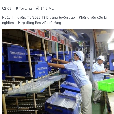
03
Toyama
14,3 Man
Ngày thi tuyển: T8/2023 Tỉ lệ trúng tuyển cao – Không yêu cầu kinh
nghiệm – Hợp đồng làm việc rõ ràng