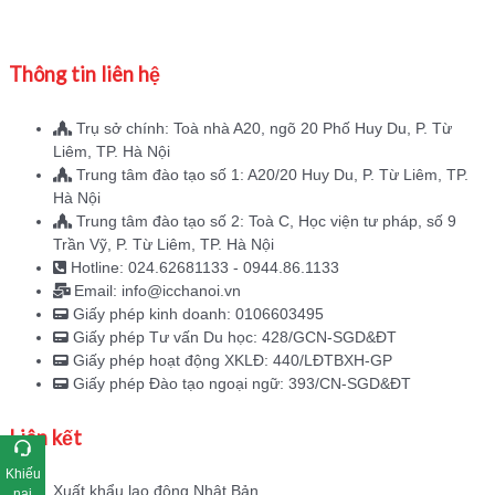
Thông tin liên hệ
Trụ sở chính: Toà nhà A20, ngõ 20 Phố Huy Du, P. Từ
Liêm, TP. Hà Nội
Trung tâm đào tạo số 1: A20/20 Huy Du, P. Từ Liêm, TP.
Hà Nội
Trung tâm đào tạo số 2: Toà C, Học viện tư pháp, số 9
Trần Vỹ, P. Từ Liêm, TP. Hà Nội
Hotline: 024.62681133 - 0944.86.1133
Email: info@icchanoi.vn
Giấy phép kinh doanh: 0106603495
Giấy phép Tư vấn Du học: 428/GCN-SGD&ĐT
Giấy phép hoạt động XKLĐ: 440/LĐTBXH-GP
Giấy phép Đào tạo ngoại ngữ: 393/CN-SGD&ĐT
Liên kết
Khiếu
Xuất khẩu lao động Nhật Bản
nại