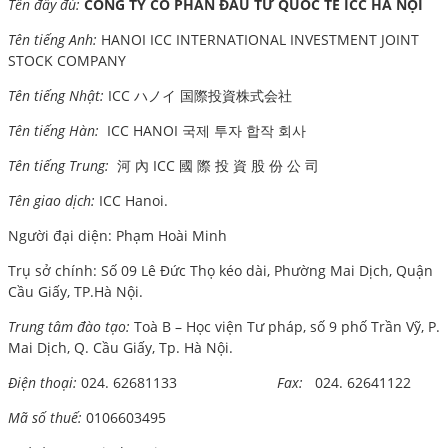
Tên đầy đủ:
CÔNG TY CỔ PHẦN ĐẦU TƯ QUỐC TẾ ICC HÀ NỘI
Tên tiếng Anh:
HANOI ICC INTERNATIONAL INVESTMENT JOINT
STOCK COMPANY
Tên tiếng Nhật:
ICC ハノイ 国際投資株式会社
Tên tiếng Hàn:
ICC HANOI 국제 투자 합작 회사
Tên tiếng Trung:
河 內 ICC 國 際 投 資 股 份 公 司
Tên giao dịch:
ICC Hanoi.
Người đại diện: Phạm Hoài Minh
Trụ sở chính: Số 09 Lê Đức Thọ kéo dài, Phường Mai Dịch, Quận
Cầu Giấy, TP.Hà Nội.
Trung tâm đào tạo:
Toà B – Học viện Tư pháp, số 9 phố Trần Vỹ, P.
Mai Dịch, Q. Cầu Giấy, Tp. Hà Nội.
Điện thoại:
024. 62681133
Fax:
024. 62641122
Mã số thuế:
0106603495