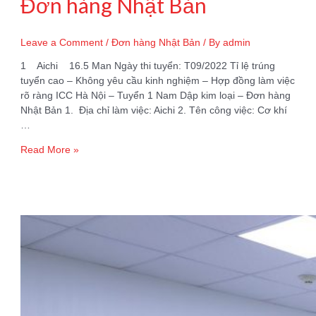
Đơn hàng Nhật Bản
Leave a Comment
/
Đơn hàng Nhật Bản
/ By
admin
1 Aichi 16.5 Man Ngày thi tuyển: T09/2022 Tỉ lệ trúng
tuyển cao – Không yêu cầu kinh nghiệm – Hợp đồng làm việc
rõ ràng ICC Hà Nội – Tuyển 1 Nam Dập kim loại – Đơn hàng
Nhật Bản 1. Địa chỉ làm việc: Aichi 2. Tên công việc: Cơ khí
…
Tuyển
Read More »
1
Nam
Dập
kim
loại
–
Đơn
hàng
Nhật
Bản