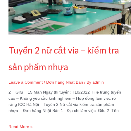
Tuyển 2 nữ cắt via – kiểm tra
sản phẩm nhựa
Leave a Comment
/
Đơn hàng Nhật Bản
/ By
admin
2 Gifu 15 Man Ngày thi tuyển: T10/2022 Tỉ lệ trúng tuyển
cao – Không yêu cầu kinh nghiệm – Hợp đồng làm việc rõ
ràng ICC Hà Nội – Tuyển 2 Nữ cắt via kiểm tra sản phẩm
nhựa – Đơn hàng Nhật Bản 1. Địa chỉ làm việc: Gifu 2. Tên
…
Tuyển
Read More »