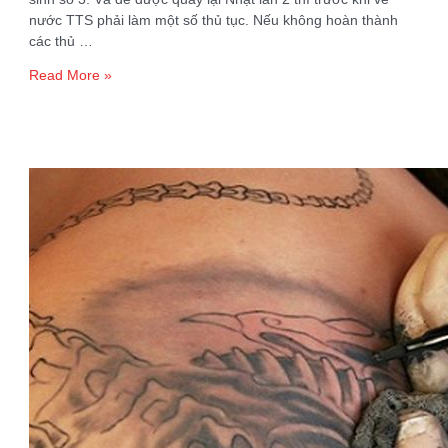
nước TTS phải làm một số thủ tục. Nếu không hoàn thành
các thủ …
Thủ
Read More »
tục
TTS
cần
làm
trước
khi
về
nước
nếu
muốn
quay
lại
Nhật
lần
2