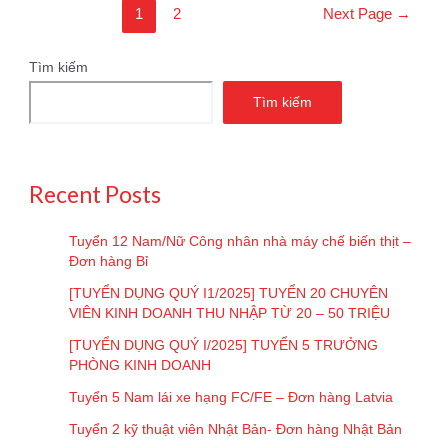
xây
Phân
1
2
Next Page
→
dựng
trang
–
bài
Đơn
Tìm kiếm
viết
hàng
Tìm kiếm
Nhật
Bản
Recent Posts
Tuyển 12 Nam/Nữ Công nhân nhà máy chế biến thịt –
Đơn hàng Bỉ
[TUYỂN DỤNG QUÝ I1/2025] TUYỂN 20 CHUYÊN
VIÊN KINH DOANH THU NHẬP TỪ 20 – 50 TRIỆU
[TUYỂN DỤNG QUÝ I/2025] TUYỂN 5 TRƯỞNG
PHÒNG KINH DOANH
Tuyển 5 Nam lái xe hạng FC/FE – Đơn hàng Latvia
Tuyển 2 kỹ thuật viên Nhật Bản- Đơn hàng Nhật Bản