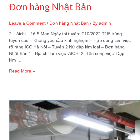
Đơn hàng Nhật Bản
Leave a Comment
/
Đơn hàng Nhật Bản
/ By
admin
2 Aichi 16.5 Man Ngày thi tuyển: T10/2022 Tỉ lệ trúng
tuyển cao – Không yêu cầu kinh nghiệm – Hợp đồng làm việc
rõ ràng ICC Hà Nội – Tuyển 2 Nữ dập kim loại – Đơn hàng
Nhật Bản 1. Địa chỉ làm việc: AICHI 2. Tên công việc: Dập
kim …
Tuyển
Read More »
2
Nữ
Dập
kim
loại
–
Đơn
hàng
Nhật
Bản