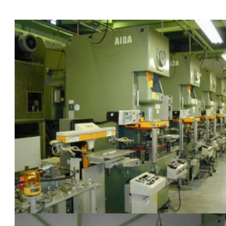
May
mặc
–
Đơn
hàng
Nhật
Bản