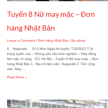
Tuyển 8 Nữ may mặc – Đơn
hàng Nhật Bản
Leave a Comment
/
Đơn hàng Nhật Bản
/ By
admin
8 Nagasaki 15.6 Man Ngày thi tuyển: T10/2022 Tỉ lệ
trúng tuyển cao – Không yêu cầu kinh nghiệm – Hợp đồng
làm việc rõ ràng ICC Hà Nội – Tuyển 8 Nữ may mặc – Đơn
hàng Nhật Bản 1. Địa chỉ làm việc: Nagasaki 2. Tên công
việc: May …
Tuyển
Read More »
8
Nữ
may
mặc
–
Đơn