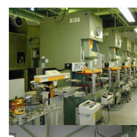
tay
–
Đơn
hàng
Nhật
Bản