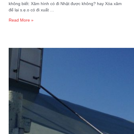
không biết: Xăm hình có đi Nhật được không? hay Xóa xăm
để lại s.ẹ.o có đi xuất …
Có
Read More »
hình
xăm
có
đi
xuất
khẩu
lao
động
được
không?