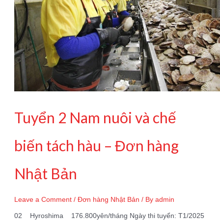
Tuyển 2 Nam nuôi và chế
biến tách hàu – Đơn hàng
Nhật Bản
Leave a Comment
/
Đơn hàng Nhật Bản
/ By
admin
02 Hyroshima 176.800yên/tháng Ngày thi tuyển: T1/2025