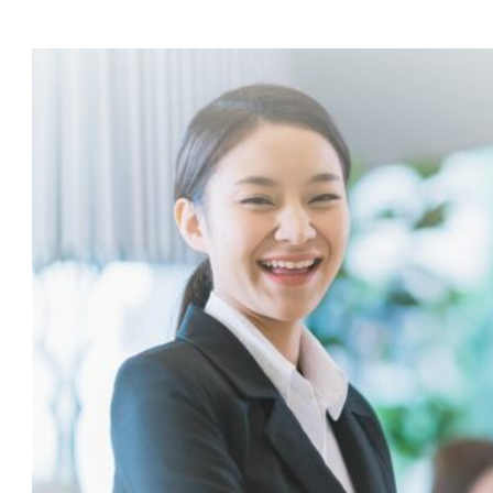
I1/2025]
TUYỂN
20
CHUYÊN
VIÊN
KINH
DOANH
THU
NHẬP
TỪ
20
–
50
TRIỆU