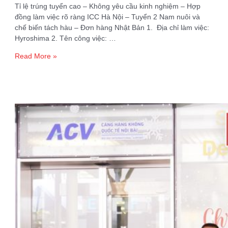
Tỉ lệ trúng tuyển cao – Không yêu cầu kinh nghiệm – Hợp
đồng làm việc rõ ràng ICC Hà Nội – Tuyển 2 Nam nuôi và
chế biến tách hàu – Đơn hàng Nhật Bản 1. Địa chỉ làm việc:
Hyroshima 2. Tên công việc: …
Tuyển
Read More »
2
Nam
nuôi
và
chế
biến
tách
hàu
–
Đơn
hàng
Nhật
Bản