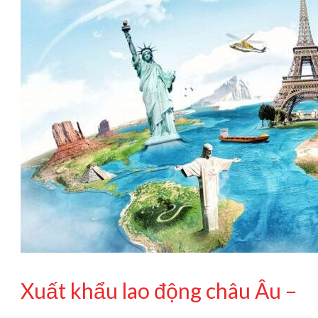
Cần
Biết
Xuất khẩu lao động châu Âu –