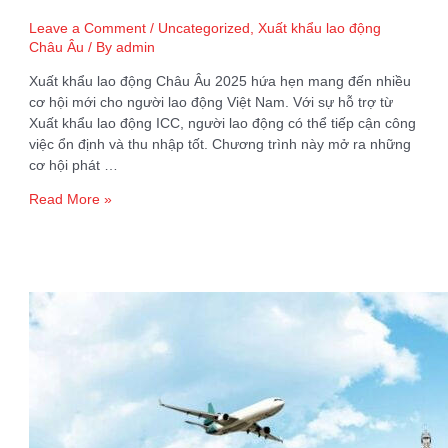
Leave a Comment
/
Uncategorized
,
Xuất khẩu lao động
Châu Âu
/ By
admin
Xuất khẩu lao động Châu Âu 2025 hứa hẹn mang đến nhiều
cơ hội mới cho người lao động Việt Nam. Với sự hỗ trợ từ
Xuất khẩu lao động ICC, người lao động có thể tiếp cận công
việc ổn định và thu nhập tốt. Chương trình này mở ra những
cơ hội phát …
Xuất
Read More »
khẩu
lao
động
Châu
Âu
2025:
Cơ
hội
và
Điều
kiện