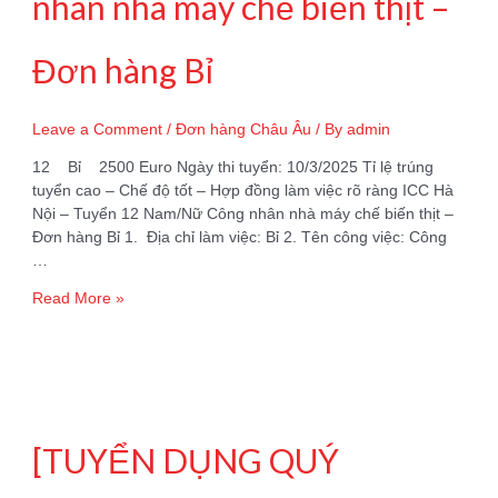
nhân nhà máy chế biến thịt –
Đơn hàng Bỉ
Leave a Comment
/
Đơn hàng Châu Âu
/ By
admin
12 Bỉ 2500 Euro Ngày thi tuyển: 10/3/2025 Tỉ lệ trúng
tuyển cao – Chế độ tốt – Hợp đồng làm việc rõ ràng ICC Hà
Nội – Tuyển 12 Nam/Nữ Công nhân nhà máy chế biến thịt –
Đơn hàng Bỉ 1. Địa chỉ làm việc: Bỉ 2. Tên công việc: Công
…
Tuyển
Read More »
12
Nam/Nữ
Công
nhân
nhà
máy
[TUYỂN DỤNG QUÝ
chế
biến