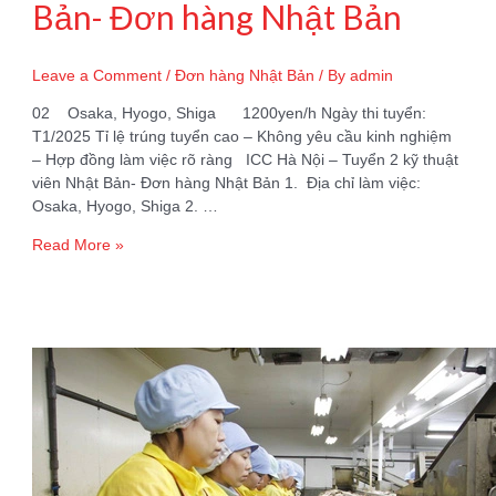
Bản- Đơn hàng Nhật Bản
Leave a Comment
/
Đơn hàng Nhật Bản
/ By
admin
02 Osaka, Hyogo, Shiga 1200yen/h Ngày thi tuyển:
T1/2025 Tỉ lệ trúng tuyển cao – Không yêu cầu kinh nghiệm
– Hợp đồng làm việc rõ ràng ICC Hà Nội – Tuyển 2 kỹ thuật
viên Nhật Bản- Đơn hàng Nhật Bản 1. Địa chỉ làm việc:
Osaka, Hyogo, Shiga 2. …
Tuyển
Read More »
2
kỹ
thuật
viên
Nhật
Bản-
Đơn
hàng
Nhật
Bản