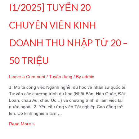
thịt
I1/2025] TUYỂN 20
–
Đơn
CHUYÊN VIÊN KINH
hàng
Bỉ
DOANH THU NHẬP TỪ 20 –
50 TRIỆU
Leave a Comment
/
Tuyển dụng
/ By
admin
1. Mô tả công việc Ngành nghề: du học và nhân sự quốc tế
Tư vấn các chương trình du học (Nhật Bản, Hàn Quốc, Đài
Loan, châu Âu, châu Úc…) và chương trình đi làm việc tại
nước ngoài. 2. Yêu cầu ứng viên Tốt nghiệp Cao đẳng trở
lên. Có kinh nghiệm làm …
[TUYỂN
Read More »
DỤNG
QUÝ