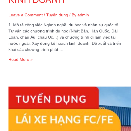
Leave a Comment
/
Tuyển dụng
/ By
admin
1. Mô tả công việc Ngành nghề: du học và nhân sự quốc tế
Tư vấn các chương trình du học (Nhật Bản, Hàn Quốc, Đài
Loan, châu Âu, châu Úc…) và chương trình đi làm việc tại
nước ngoài. Xây dựng kế hoạch kinh doanh. Đề xuất và triển
khai các chương trình phát …
[TUYỂN
Read More »
DỤNG
QUÝ
I/2025]
TUYỂN
5
TRƯỞNG
PHÒNG
KINH
DOANH