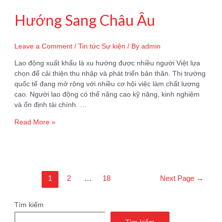
Hướng Sang Châu Âu
Leave a Comment
/
Tin tức Sự kiện
/ By
admin
Lao động xuất khẩu là xu hướng được nhiều người Việt lựa
chọn để cải thiện thu nhập và phát triển bản thân. Thị trường
quốc tế đang mở rộng với nhiều cơ hội việc làm chất lượng
cao. Người lao động có thể nâng cao kỹ năng, kinh nghiệm
và ổn định tài chính. …
Lao
Read More »
Động
Xuất
Khẩu
Chuyển
Hướng
Phân
1
2
…
18
Next Page
→
Sang
trang
Châu
bài
Âu
Tìm kiếm
viết