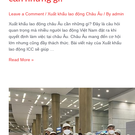
Leave a Comment
/
Xuất khẩu lao động Châu Âu
/ By
admin
Xuất khẩu lao động châu Âu cần những gì? Đây là câu hỏi
quan trọng mà nhiều người lao động Việt Nam đặt ra khi
quyết định làm việc tại châu Âu. Châu Âu mang đến cơ hội
lớn nhưng cũng đầy thách thức. Bài viết này của Xuất khẩu
lao động ICC sẽ giúp …
Xuất
Read More »
khẩu
lao
động
châu
Âu
cần
những
gì?