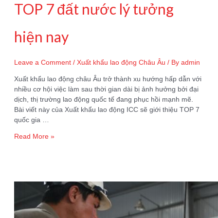
TOP 7 đất nước lý tưởng
hiện nay
Leave a Comment
/
Xuất khẩu lao động Châu Âu
/ By
admin
Xuất khẩu lao động châu Âu trở thành xu hướng hấp dẫn với
nhiều cơ hội việc làm sau thời gian dài bị ảnh hưởng bởi đại
dịch, thị trường lao động quốc tế đang phục hồi mạnh mẽ.
Bài viết này của Xuất khẩu lao động ICC sẽ giới thiệu TOP 7
quốc gia …
Xuất
Read More »
khẩu
lao
động
châu
Âu
–
TOP
7