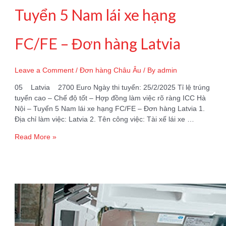
Tuyển 5 Nam lái xe hạng
FC/FE – Đơn hàng Latvia
Leave a Comment
/
Đơn hàng Châu Âu
/ By
admin
05 Latvia 2700 Euro Ngày thi tuyển: 25/2/2025 Tỉ lệ trúng
tuyển cao – Chế độ tốt – Hợp đồng làm việc rõ ràng ICC Hà
Nội – Tuyển 5 Nam lái xe hạng FC/FE – Đơn hàng Latvia 1.
Địa chỉ làm việc: Latvia 2. Tên công việc: Tài xế lái xe …
Tuyển
Read More »
5
Nam
lái
xe
hạng
FC/FE
–
Đơn