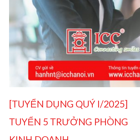
[TUYỂN DỤNG QUÝ I/2025]
TUYỂN 5 TRƯỞNG PHÒNG
KINH DOANH