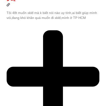
Tôi 48t muốn xklđ mà k biết nói nào uy tính,ai biết giúp mình
vói,đang khó khăn quá muốn đi xklđ,mình ở TP HCM