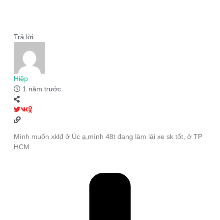
Trả lời
Hiệp
1 năm trước
Mình muốn xklđ ở Úc ạ,mình 48t đang làm lái xe sk tốt, ở TP
HCM