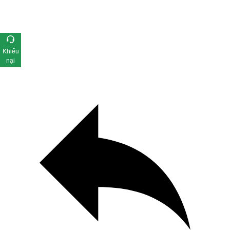
Khiếu
nại