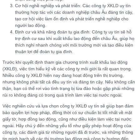
Cơ hội nghề nghiệp và phát triển: Các công ty XKLD uy tín
thường hợp tác với các doanh nghiệp châu Âu đáng tin cậy,
tạo cơ hội việc làm ổn định và phát triển nghề nghiệp cho
người lao động.
Định cư và khả năng đoàn tụ gia đình: Công ty uy tín sẽ hỗ
trợ định cư sau khi xuất khẩu lao động đến châu Âu, giúp họ
thích nghi nhanh chóng với môi trường mới và tạo điều kiện
thuận lợi để đoàn tụ gia đình.
Trước khi quyết định tham gia chương trình xuất khẩu lao động
(XKLĐ), việc tìm hiểu kỹ về các công ty môi giới là rất quan trọng.
Nhiều công ty XKLĐ hiện nay đang hoạt động trên thị trường,
nhưng không phải tất cả đều uy tín và đáng tin cậy. Nếu không cẩn
thận, bạn có thể rơi vào tình trạng bị lừa đảo hoặc gặp phải những
rủi ro không đáng có trong quá trình làm việc tại nước ngoài.
Việc nghiên cứu và lựa chọn công ty XKLĐ uy tín sẽ giúp bạn đảm
bảo quyền lợi hợp pháp, đồng thời có sự chuẩn bị tốt nhất về mặt
giấy tờ, hợp đồng lao động, cũng như điều kiện làm việc tại nước
ngoài. Hãy chú ý đến những yếu tố như giấy phép hoạt động của
công ty, các đánh giá từ những người đã đi trước, và những thông
tin minh bạch về các thị trường lao động mà công ty hướng đến.