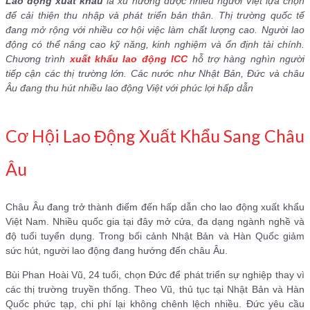
Lao động xuất khẩu
là xu hướng được nhiều người Việt lựa chọn
để cải thiện thu nhập và phát triển bản thân. Thị trường quốc tế
đang mở rộng với nhiều cơ hội việc làm chất lượng cao. Người lao
động có thể nâng cao kỹ năng, kinh nghiệm và ổn định tài chính.
Chương trình
xuất khẩu lao động ICC
hỗ trợ hàng nghìn người
tiếp cận các thị trường lớn. Các nước như Nhật Bản, Đức và châu
Âu đang thu hút nhiều lao động Việt với phúc lợi hấp dẫn
Cơ Hội Lao Động Xuất Khẩu Sang Châu
Âu
Châu Âu đang trở thành điểm đến hấp dẫn cho lao động xuất khẩu
Việt Nam. Nhiều quốc gia tại đây mở cửa, đa dạng ngành nghề và
độ tuổi tuyển dụng. Trong bối cảnh Nhật Bản và Hàn Quốc giảm
sức hút, người lao động đang hướng đến châu Âu.
Bùi Phan Hoài Vũ, 24 tuổi, chọn Đức để phát triển sự nghiệp thay vì
các thị trường truyền thống. Theo Vũ, thủ tục tại Nhật Bản và Hàn
Quốc phức tạp, chi phí lại không chênh lệch nhiều. Đức yêu cầu