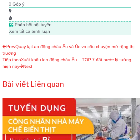
0
Góp ý
Phản hồi nội tuyến
Xem tất cả bình luận
Prev
Quay lại
Lao động châu Âu và Úc và câu chuyện mở rộng thị
trường
Tiếp theo
Xuất khẩu lao động châu Âu – TOP 7 đất nước lý tưởng
hiện nay
Next
Bài viết Liên quan