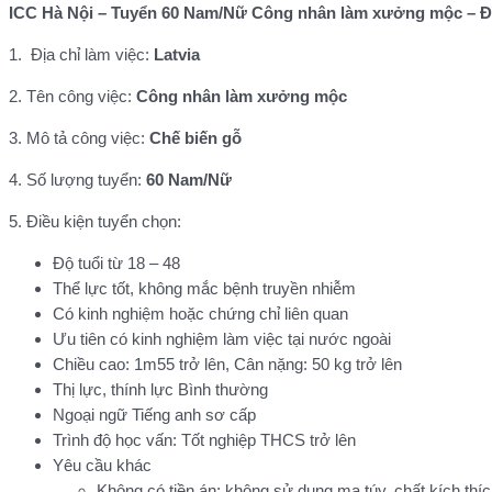
ICC Hà Nội – Tuyển 60 Nam/Nữ Công nhân làm xưởng mộc – Đ
1. Địa chỉ làm việc:
Latvia
2. Tên công việc:
Công nhân làm xưởng mộc
3. Mô tả công việc:
Chế biến gỗ
4. Số lượng tuyển:
60 Nam/Nữ
5. Điều kiện tuyển chọn:
Độ tuổi từ 18 – 48
Thể lực tốt, không mắc bệnh truyền nhiễm
Có kinh nghiệm hoặc chứng chỉ liên quan
Ưu tiên có kinh nghiệm làm việc tại nước ngoài
Chiều cao: 1m55 trở lên, Cân nặng: 50 kg trở lên
Thị lực, thính lực Bình thường
Ngoại ngữ Tiếng anh sơ cấp
Trình độ học vấn: Tốt nghiệp THCS trở lên
Yêu cầu khác
Không có tiền án; không sử dụng ma túy, chất kích thíc