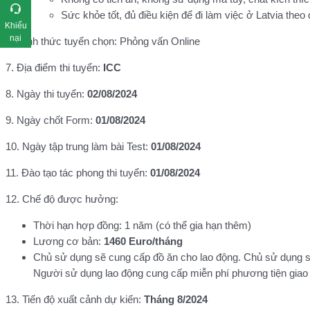
Sức khỏe tốt, đủ điều kiện để đi làm việc ở Latvia theo 
Khiếu
nại
6. Hình thức tuyển chọn: Phỏng vấn Online
7. Địa điểm thi tuyển:
ICC
8. Ngày thi tuyển:
02/08/2024
9. Ngày chốt Form:
01/08/2024
10. Ngày tập trung làm bài Test:
01/08/2024
11. Đào tạo tác phong thi tuyển:
01/08/2024
12. Chế độ được hưởng:
Thời hạn hợp đồng: 1 năm (có thể gia hạn thêm)
Lương cơ bản:
1460 Euro/tháng
Chủ sử dụng sẽ cung cấp đồ ăn cho lao động. Chủ sử dụng sẽ 
Người sử dụng lao động cung cấp miễn phí phương tiện giao t
13. Tiến độ xuất cảnh dự kiến:
Tháng 8/2024