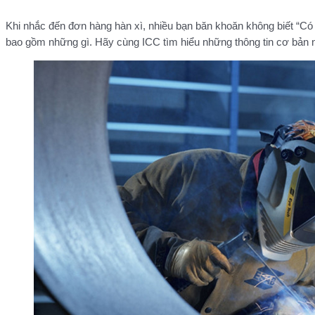
Khi nhắc đến đơn hàng hàn xì, nhiều bạn băn khoăn không biết “Có 
bao gồm những gì. Hãy cùng ICC tìm hiểu những thông tin cơ bản nh