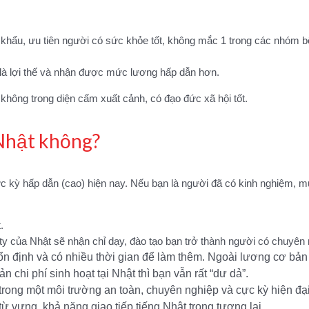
 khẩu, ưu tiên người có sức khỏe tốt, không mắc 1 trong các nhóm b
 là lợi thế và nhận được mức lương hấp dẫn hơn.
 không trong diện cấm xuất cảnh, có đạo đức xã hội tốt.
 Nhật không?
ỳ hấp dẫn (cao) hiện nay. Nếu bạn là người đã có kinh nghiệm, mức
.
 ty của Nhật sẽ nhận chỉ dạy, đào tạo bạn trở thành người có chuyên
ổn định và có nhiều thời gian để làm thêm. Ngoài lương cơ b
n chi phí sinh hoạt tại Nhật thì bạn vẫn rất “dư dả”.
 trong một môi trường an toàn, chuyên nghiệp và cực kỳ hiện đ
ừ vựng, khả năng giao tiếp tiếng Nhật trong tương lai.