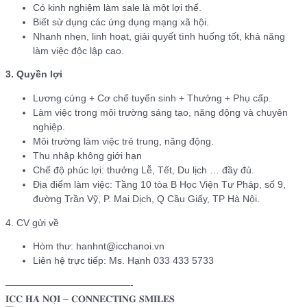
Có kinh nghiệm làm sale là một lợi thế.
Biết sử dụng các ứng dụng mạng xã hội.
Nhanh nhẹn, linh hoạt, giải quyết tình huống tốt, khả năng
làm việc độc lập cao.
3. Quyền lợi
Lương cứng + Cơ chế tuyển sinh + Thưởng + Phụ cấp.
Làm việc trong môi trường sáng tạo, năng động và chuyên
nghiệp.
Môi trường làm việc trẻ trung, năng động.
Thu nhập không giới hạn
Chế độ phúc lợi: thưởng Lễ, Tết, Du lịch … đầy đủ.
Địa điểm làm việc: Tầng 10 tòa B Học Viện Tư Pháp, số 9,
đường Trần Vỹ, P. Mai Dịch, Q Cầu Giấy, TP Hà Nội.
4. CV gửi về
Hòm thư: hanhnt@icchanoi.vn
Liên hệ trực tiếp: Ms. Hạnh 033 433 5733
—————————————-
𝐈𝐂𝐂 𝐇𝐀̀ 𝐍𝐎̣̂𝐈 – 𝐂𝐎𝐍𝐍𝐄𝐂𝐓𝐈𝐍𝐆 𝐒𝐌𝐈𝐋𝐄𝐒