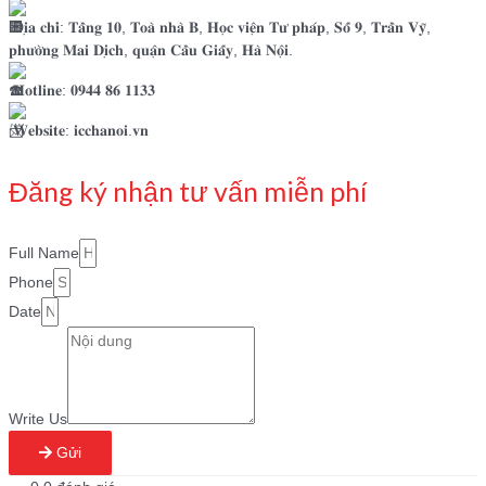
Đ𝐢̣𝐚 𝐜𝐡𝐢̉: 𝐓𝐚̂̀𝐧𝐠 𝟏𝟎, 𝐓𝐨𝐚̀ 𝐧𝐡𝐚̀ 𝐁, 𝐇𝐨̣𝐜 𝐯𝐢𝐞̣̂𝐧 𝐓𝐮̛ 𝐩𝐡𝐚́𝐩, 𝐒𝐨̂́ 𝟗, 𝐓𝐫𝐚̂̀𝐧 𝐕𝐲̃,
𝐩𝐡𝐮̛𝐨̛̀𝐧𝐠 𝐌𝐚𝐢 𝐃𝐢̣𝐜𝐡, 𝐪𝐮𝐚̣̂𝐧 𝐂𝐚̂̀𝐮 𝐆𝐢𝐚̂́𝐲, 𝐇𝐚̀ 𝐍𝐨̣̂𝐢.
𝐇𝐨𝐭𝐥𝐢𝐧𝐞: 𝟎𝟗𝟒𝟒 𝟖𝟔 𝟏𝟏𝟑𝟑
𝐖𝐞𝐛𝐬𝐢𝐭𝐞: 𝐢𝐜𝐜𝐡𝐚𝐧𝐨𝐢.𝐯𝐧
Đăng ký nhận tư vấn miễn phí
Full Name
Phone
Date
Write Us
Gửi