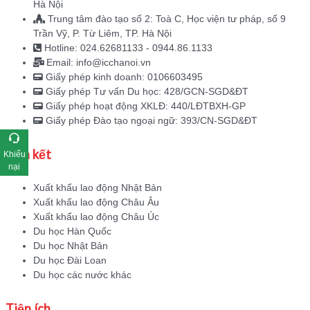
Hà Nội
Trung tâm đào tạo số 2: Toà C, Học viện tư pháp, số 9
Trần Vỹ, P. Từ Liêm, TP. Hà Nội
Hotline: 024.62681133 - 0944.86.1133
Email: info@icchanoi.vn
Giấy phép kinh doanh: 0106603495
Giấy phép Tư vấn Du học: 428/GCN-SGD&ĐT
Giấy phép hoạt động XKLĐ: 440/LĐTBXH-GP
Giấy phép Đào tạo ngoại ngữ: 393/CN-SGD&ĐT
Liên kết
Khiếu
nại
Xuất khẩu lao động Nhật Bản
Xuất khẩu lao động Châu Âu
Xuất khẩu lao động Châu Úc
Du học Hàn Quốc
Du học Nhật Bản
Du học Đài Loan
Du học các nước khác
Tiện ích